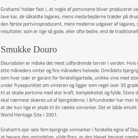
Grahams’ holder fast i, at nogle af portvinene bliver produceret ve
lave kar, de såkaldte lagares, mens medarbejderne træder på dru
den første portvinsproducent, mere moderne udgaver af lagares,
resultater, som er lige så gode, eller ofte bedre, end de traditionel
Smukke Douro
Dourodalen er måske det mest udfordrende terroir i verden. Hvis m
otte måneders vinter og fire måneders helvede. Områdets bjergrig
som hver især er garant for forskelligartede, unikke vine med sto
under frysepunktet om vinteren og ligger som regel over 35 grade
til at skabe portvine med stor kraft, kompleksitet og fylde. Stor
skal nærmest skæres ud af bjergsiderne. I århundreder har man by
at der kun lige er plads til én række vinranker. Det er både sm
World Heritage Site i 2001.
Graham’s ejer selv fem bjergrige vinmarker i forskelle egne af Dou
at bevare den oprindelige, vilde flora, er den blevet bevaret næs