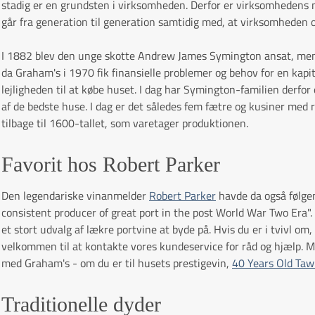
stadig er en grundsten i virksomheden. Derfor er virksomhedens mo
går fra generation til generation samtidig med, at virksomheden o
I 1882 blev den unge skotte Andrew James Symington ansat, men e
da Graham's i 1970 fik finansielle problemer og behov for en kap
lejligheden til at købe huset. I dag har Symington-familien derfor
af de bedste huse. I dag er det således fem fætre og kusiner med 
tilbage til 1600-tallet, som varetager produktionen.
Favorit hos Robert Parker
Den legendariske vinanmelder
Robert Parker
havde da også følg
consistent producer of great port in the post World War Two Era"
et stort udvalg af lækre portvine at byde på. Hvis du er i tvivl o
velkommen til at kontakte vores kundeservice for råd og hjælp. Men
med Graham's - om du er til husets prestigevin,
40 Years Old Ta
Traditionelle dyder