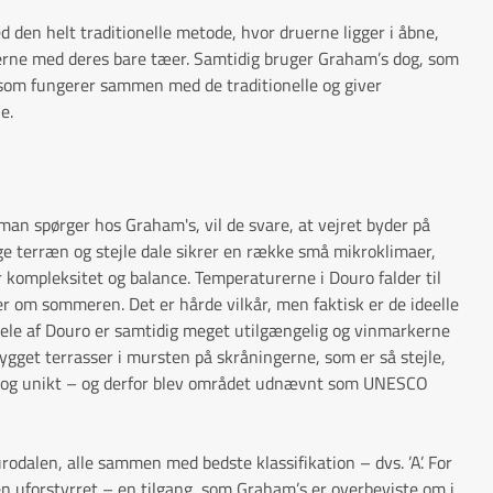
d den helt traditionelle metode, hvor druerne ligger i åbne,
erne med deres bare tæer. Samtidig bruger Graham’s dog, som
 som fungerer sammen med de traditionelle og giver
le.
an spørger hos Graham's, vil de svare, at vejret byder på
e terræn og stejle dale sikrer en række små mikroklimaer,
r kompleksitet og balance. Temperaturerne i Douro falder til
r om sommeren. Det er hårde vilkår, men faktisk er de ideelle
e dele af Douro er samtidig meget utilgængelig og vinmarkerne
gget terrasser i mursten på skråningerne, som er så stejle,
ukt og unikt – og derfor blev området udnævnt som UNESCO
rodalen, alle sammen med bedste klassifikation – dvs. ’A’. For
ten uforstyrret – en tilgang, som Graham’s er overbeviste om i