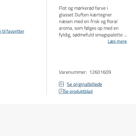
Flot og mørkerød farve i
glasset Duften kærtegner
næsen med en frisk og floral
aroma, som følges op med en
j til favoritter
fyldig, sødmefuld smagspalette
med toner af kirsebær,
Læs mere
krydderurter, peber og
brombær.
Varenummer
:
12601609
Se originalbillede
Se produktblad