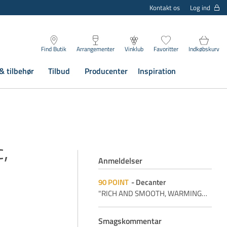
Log ind
Kontakt os
Find Butik
Arrangementer
Vinklub
Favoritter
Indkøbskurv
& tilbehør
Tilbud
Producenter
Inspiration
,
Anmeldelser
90
POINT
Decanter
"RICH AND SMOOTH, WARMING
…
Smagskommentar