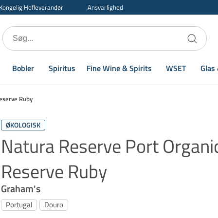
Kongelig Hofleverandør
Ansvarlighed
Bobler
Spiritus
Fine Wine & Spirits
WSET
Glas 
Reserve Ruby
ØKOLOGISK
Natura Reserve Port Organic
Reserve Ruby
Graham's
Portugal
Douro