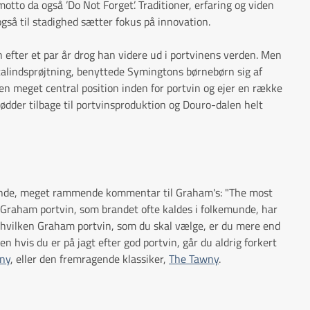
tto da også ’Do Not Forget’. Traditioner, erfaring og viden
gså til stadighed sætter fokus på innovation.
fter et par år drog han videre ud i portvinens verden. Men
italindsprøjtning, benyttede Symingtons børnebørn sig af
 en meget central position inden for portvin og ejer en række
rødder tilbage til portvinsproduktion og Douro-dalen helt
ende, meget rammende kommentar til Graham's: "The most
. Graham portvin, som brandet ofte kaldes i folkemunde, har
m, hvilken Graham portvin, som du skal vælge, er du mere end
 hvis du er på jagt efter god portvin, går du aldrig forkert
wny
, eller den fremragende klassiker,
The Tawny
.