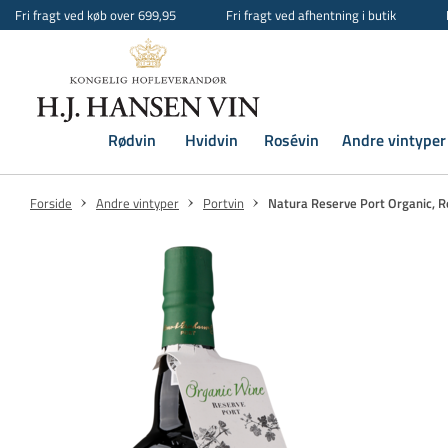
Fri fragt ved køb over 699,95
Fri fragt ved afhentning i butik
Rødvin
Hvidvin
Rosévin
Andre vintyper
Forside
Andre vintyper
Portvin
Natura Reserve Port Organic, 