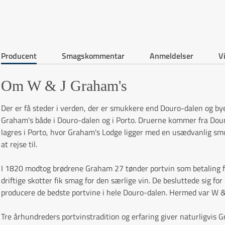
Producent
Smagskommentar
Anmeldelser
V
Om W & J Graham's
Der er få steder i verden, der er smukkere end Douro-dalen og by
Graham's både i Douro-dalen og i Porto. Druerne kommer fra Douro
lagres i Porto, hvor Graham's Lodge ligger med en usædvanlig smu
at rejse til.
I 1820 modtog brødrene Graham 27 tønder portvin som betaling for
driftige skotter fik smag for den særlige vin. De besluttede sig for
producere de bedste portvine i hele Douro-dalen. Hermed var W &
Tre århundreders portvinstradition og erfaring giver naturligvis 