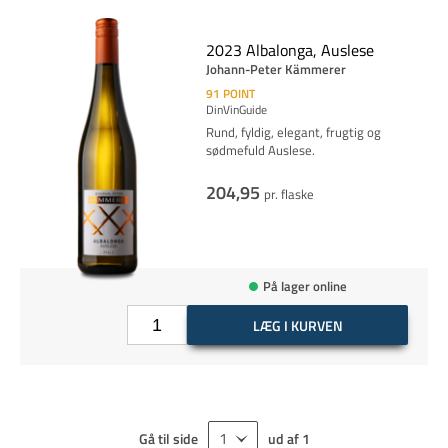
2023 Albalonga, Auslese
Johann-Peter Kämmerer
91
POINT
DinVinGuide
Rund, fyldig, elegant, frugtig og
sødmefuld Auslese.
204,95
pr. flaske
På lager online
LÆG I KURVEN
Gå til side
ud af
1