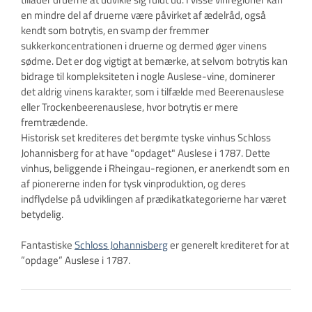
en mindre del af druerne være påvirket af ædelråd, også
kendt som botrytis, en svamp der fremmer
sukkerkoncentrationen i druerne og dermed øger vinens
sødme. Det er dog vigtigt at bemærke, at selvom botrytis kan
bidrage til kompleksiteten i nogle Auslese-vine, dominerer
det aldrig vinens karakter, som i tilfælde med Beerenauslese
eller Trockenbeerenauslese, hvor botrytis er mere
fremtrædende.
Historisk set krediteres det berømte tyske vinhus Schloss
Johannisberg for at have "opdaget" Auslese i 1787. Dette
vinhus, beliggende i Rheingau-regionen, er anerkendt som en
af pionererne inden for tysk vinproduktion, og deres
indflydelse på udviklingen af prædikatkategorierne har været
betydelig.
Fantastiske
Schloss Johannisberg
er generelt krediteret for at
”opdage” Auslese i 1787.