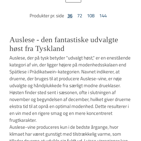
Produkter pr. side
36
72
108
144
Auslese - den fantastiske udvalgte
høst fra Tyskland
Auslese, der på tysk betyder "udvalgt høst," er en enestående
kategori af vin, der ligger højere på modenhedsskalaen end
Spätlese i Prädikatwein-kategorien. Navnet indikerer, at
druerne, der bruges til at producere Auslese-vine, er nøje
udvalgte og håndplukkede fra særligt modne drueklaser.
Høsten finder sted sent i sæsonen, ofte i slutningen af
november og begyndelsen af december, hvilket giver druerne
ekstra tid til at opnå en optimal modenhed. Dette resulterer i
en vin med en rigere smag og en mere koncentreret
frugtkarakter.
Auslese-vine produceres kun i de bedste årgange, hvor
klimaet har været gunstigt med tilstrækkelig varme, som
tillader druerne at udvikle sig fuldt ud. I visse vinregioner kan