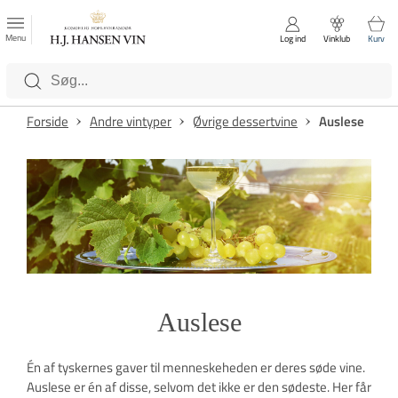
FAVORITTER
Luk
Menu
Log ind
Vinklub
Kurv
Kategorier
Forside
Andre vintyper
Øvrige dessertvine
Auslese
Auslese
Én af tyskernes gaver til menneskeheden er deres søde vine.
Auslese er én af disse, selvom det ikke er den sødeste. Her får