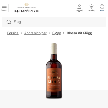
FAVORITTER
Luk
Menu
Log ind
Vinklub
Kurv
Kategorier
Forside
Andre vintyper
Gløgg
Blossa Vit Glögg