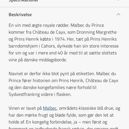
Beskrivelse
En vin med ægte royale rødder. Malbec du Prince
kommer fra Château de Cayx, som Dronning Margrethe
og Prins Henrik købte i 1974. Her, tæt på Prins Henriks
barndomshjem i Cahors, dyrkede han sin store interesse
for vin og var i mere end 40 år med til at sætte slottets
vine på danske middagsborde.
Navnet er derfor ikke blot pynt på etiketten. Malbec du
Prince fører historien om Prins Henrik, Château de Cayx
og den danske kongefamilies nære forhold til
Sydvestfrankrig videre i flasken.
Vinen er lavet på
Malbec
, områdets klassiske blå drue, og
har den mørke frugt og bløde fylde, som gør den let at
holde af. En kongelig forbindelse, ja – men først og
fremmest en indbydende fransk rødvin, der smager godt