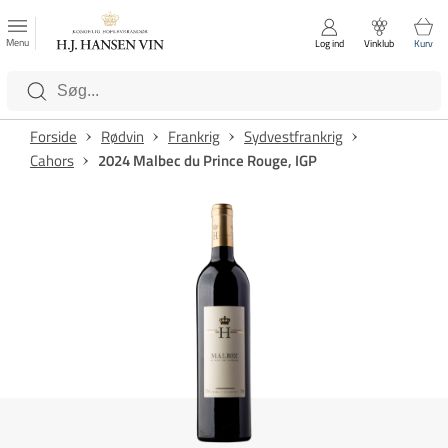
FAVORITTER
Luk
Menu
Log ind
Vinklub
Kurv
Kategorier
Forside
Rødvin
Frankrig
Sydvestfrankrig
Cahors
2024 Malbec du Prince Rouge, IGP