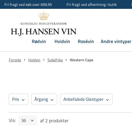
Fri fragt ved køb over 699,95
Fri fragt ved afhentning i butik
Rødvin
Hvidvin
Rosévin
Andre vintyper
Forside
Hvidvin
Sydafrika
Western Cape
Pris
Årgang
Anbefalede Glastyper
Vis
:
af
2
produkter