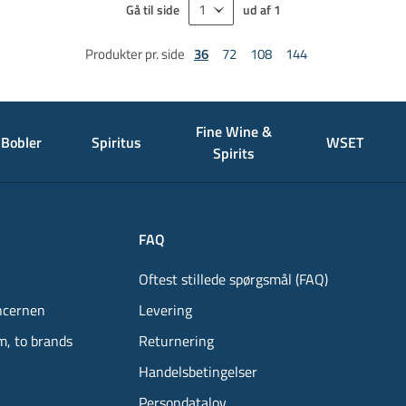
Gå til side
ud af
1
Produkter pr. side
36
72
108
144
Fine Wine &
Bobler
Spiritus
WSET
Spirits
FAQ
Oftest stillede spørgsmål (FAQ)
ncernen
Levering
m, to brands
Returnering
Handelsbetingelser
Persondatalov