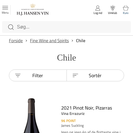
FAVORITTER
Luk
Menu
Log ind
Vinklub
Kurv
Kategorier
Forside
Fine Wine and Spirits
Chile
Chile
Filter
Sortér
2021 Pinot Noir, Pizarras
Vina Errazuriz
96
POINT
James Suckling
Igen og igen én af de flotteste vine i