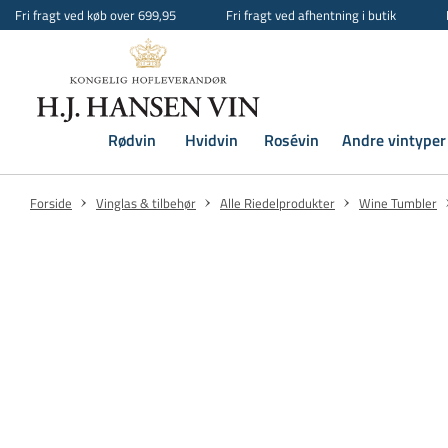
Fri fragt ved køb over 699,95
Fri fragt ved afhentning i butik
Rødvin
Hvidvin
Rosévin
Andre vintyper
Forside
Vinglas & tilbehør
Alle Riedelprodukter
Wine Tumbler