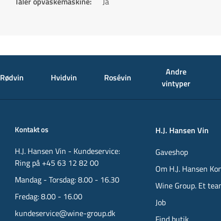
Tåler opvaskemaskine
:
Ja
Andre
Rødvin
Hvidvin
Rosévin
vintyper
Kontakt os
H.J. Hansen Vin
H.J. Hansen Vin - Kundeservice:
Gaveshop
Ring på +45 63 12 82 00
Om H.J. Hansen Ko
Mandag - Torsdag: 8.00 - 16.30
Wine Group. Et tea
Fredag: 8.00 - 16.00
Job
kundeservice@wine-group.dk
Find butik