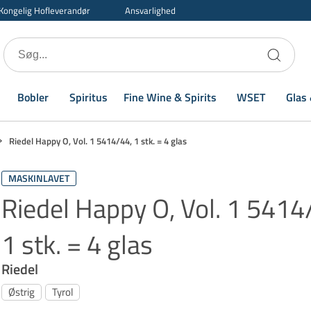
Kongelig Hofleverandør
Ansvarlighed
Bobler
Spiritus
Fine Wine & Spirits
WSET
Glas 
Riedel Happy O, Vol. 1 5414/44, 1 stk. = 4 glas
MASKINLAVET
Riedel Happy O, Vol. 1 5414
1 stk. = 4 glas
Riedel
Østrig
Tyrol