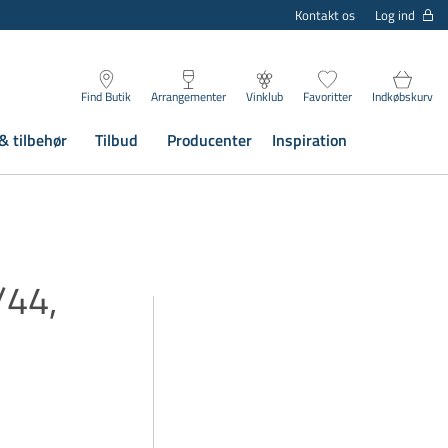
Log ind
Kontakt os
Find Butik
Arrangementer
Vinklub
Favoritter
Indkøbskurv
& tilbehør
Tilbud
Producenter
Inspiration
/44,