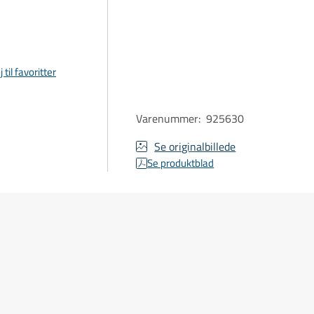
j til favoritter
Varenummer
:
925630
Se originalbillede
Se produktblad