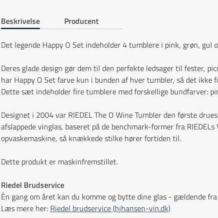
Beskrivelse
Producent
Det legende Happy O Set indeholder 4 tumblere i pink, grøn, gul og b
Deres glade design gør dem til den perfekte ledsager til fester, picni
har Happy O Set farve kun i bunden af hver tumbler, så det ikke f
Dette sæt indeholder fire tumblere med forskellige bundfarver: pin
Designet i 2004 var RIEDEL The O Wine Tumbler den første druespe
afslappede vinglas, baseret på de benchmark-former fra RIEDELs 
opvaskemaskine, så knækkede stilke hører fortiden til.
Dette produkt er maskinfremstillet.
Riedel Brudservice
Én gang om året kan du komme og bytte dine glas - gældende fra 
Læs mere her:
Riedel brudservice (hjhansen-vin.dk)