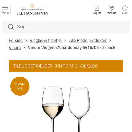
FAVORITTER
Luk
Menu
Log ind
Vinklub
Kurv
Kategorier
Forside
Vinglas & tilbehør
Alle Riedelprodukter
Vinum
Vinum Viognier/Chardonnay 6416/05 - 2-pack
TILBUDDET GÆLDER KUN T.O.M. 31/08/2026
SPAR
25%