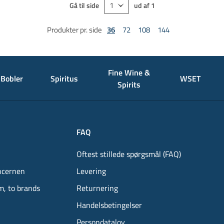
Gå til side
ud af
1
Produkter pr. side
36
72
108
144
Fine Wine &
Bobler
Spiritus
WSET
Spirits
FAQ
Oftest stillede spørgsmål (FAQ)
ncernen
Levering
m, to brands
Returnering
Handelsbetingelser
Persondatalov