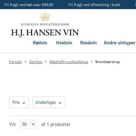
Fri fragt ved køb over 699,95
Fri fragt ved afhentning i butik
Rødvin
Hvidvin
Rosévin
Andre vintyper
Forside
Spiritus
Alkoholfri cocktailsirup
Brombærsirup
Pris
Undertype
Vis
:
af
1
produkter