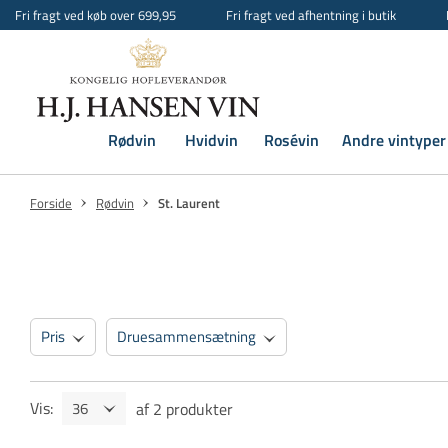
Fri fragt ved køb over 699,95
Fri fragt ved afhentning i butik
Rødvin
Hvidvin
Rosévin
Andre vintyper
Forside
Rødvin
St. Laurent
Pris
Druesammensætning
Vis
:
af
2
produkter