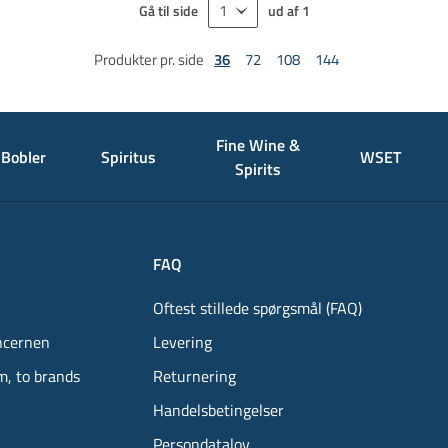
Gå til side
ud af
1
Produkter pr. side
36
72
108
144
Fine Wine &
Bobler
Spiritus
WSET
Spirits
FAQ
Oftest stillede spørgsmål (FAQ)
ncernen
Levering
m, to brands
Returnering
Handelsbetingelser
Persondatalov