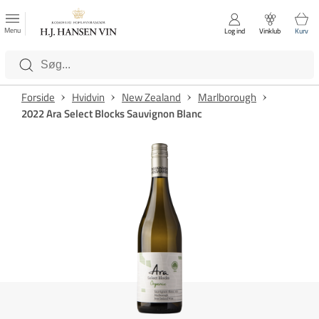
FAVORITTER
Luk
Menu
Log ind
Vinklub
Kurv
Kategorier
Forside
Hvidvin
New Zealand
Marlborough
2022 Ara Select Blocks Sauvignon Blanc