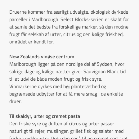
Druerne kommer fra særligt udvalgte, økologisk dyrkede
parceller i Marlborough. Select Blocks-serien er skabt for
at samle det bedste fra forskellige marker, så den modne
frugt får selskab af urter, citrus og den kølige friskhed,
området er kendt for.
New Zealands vinøse centrum
Marlborough ligger på den nordlige del af Sydøen, hvor
solrige dage og kølige nætter giver Sauvignon Blanc tid
til at udvikle både moden frugt og frisk syre.
Vinmarkerne dyrkes med høj plantetæthed og
begrænsede udbytter for at få mere smag i de enkelte
druer.
Til skaldyr, urter og cremet pasta
Den friske syre og duften af citrus og urter passer
naturligt til rejer, muslinger, grillet fisk og salater med
friske krydderurter. Prøv den også til en cremet pastaret