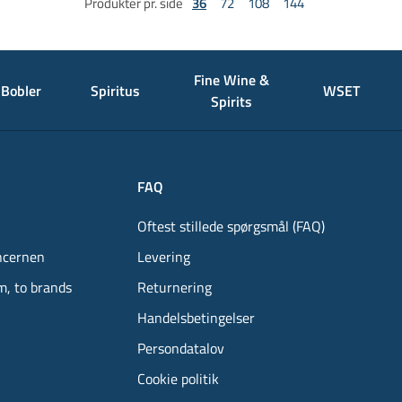
Produkter pr. side
36
72
108
144
Fine Wine &
Bobler
Spiritus
WSET
Spirits
FAQ
Oftest stillede spørgsmål (FAQ)
ncernen
Levering
m, to brands
Returnering
Handelsbetingelser
Persondatalov
Cookie politik