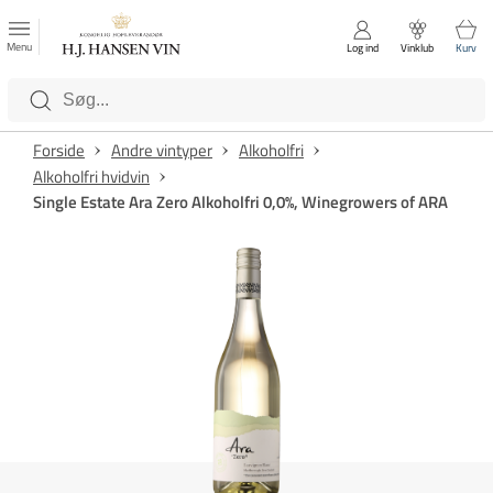
FAVORITTER
Luk
Menu
Log ind
Vinklub
Kurv
Kategorier
Forside
Andre vintyper
Alkoholfri
Alkoholfri hvidvin
Single Estate Ara Zero Alkoholfri 0,0%, Winegrowers of ARA