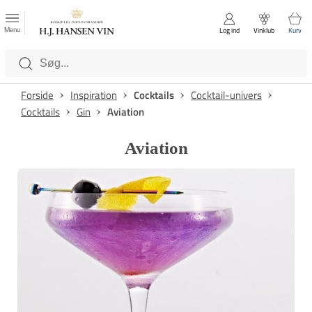
FAVORITTER
Luk
Menu
Log ind
Vinklub
Kurv
Kategorier
Forside
Inspiration
Cocktails
Cocktail-univers
Cocktails
Gin
Aviation
Aviation